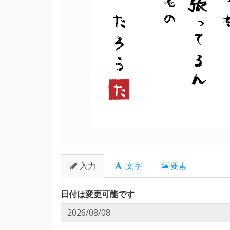
頑張ってるん
い
たろう
た
入力
文字
要素
日付は変更可能です