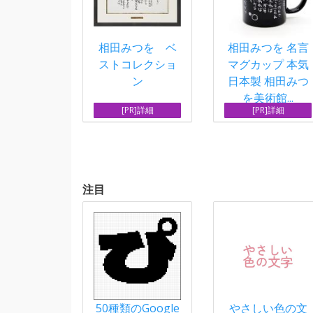
相田みつを ベ
相田みつを 名言
ストコレクショ
マグカップ 本気
ン
日本製 相田みつ
を美術館...
[PR]詳細
[PR]詳細
注目
50種類のGoogle
やさしい色の文