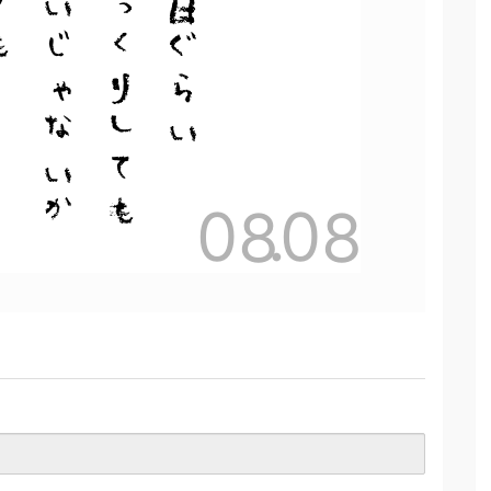
つも
いいじゃないか
ゆっくりしても
今日ぐらい
08
.
08