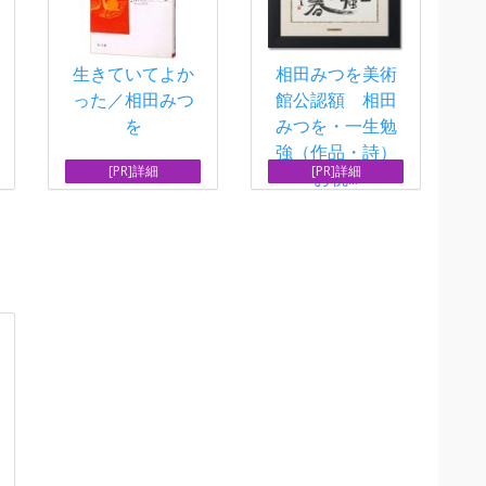
生きていてよか
相田みつを美術
った／相田みつ
館公認額 相田
を
みつを・一生勉
強（作品・詩）
[PR]詳細
[PR]詳細
お祝...