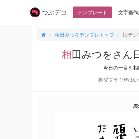
つぶ
デコ
テンプレート
文字画作
相田みつをテンプレ
トップ
旧テン
相田みつをさん
今日の一言を相
推奨ブラウザはChr
表
だもの