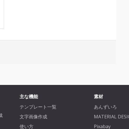
主な機能
素材
テンプレート一覧
あんずいろ
成
文字画像作成
MATERIAL DES
、
使い方
Pixabay