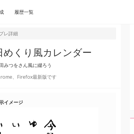
成
履歴一覧
プレ
詳細
日めくり風カレンダー
田みつをさん風に綴ろう
ome、Firefox最新版です
示イメージ