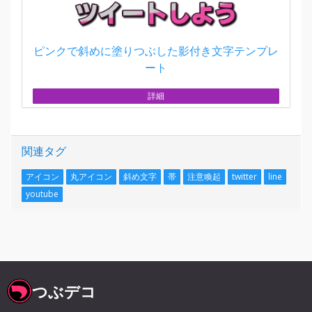
ピンクで斜めに塗りつぶした影付き文字テンプレ
ート
詳細
関連タグ
アイコン
丸アイコン
斜め文字
帯
注意喚起
twitter
line
youtube
つぶデコ