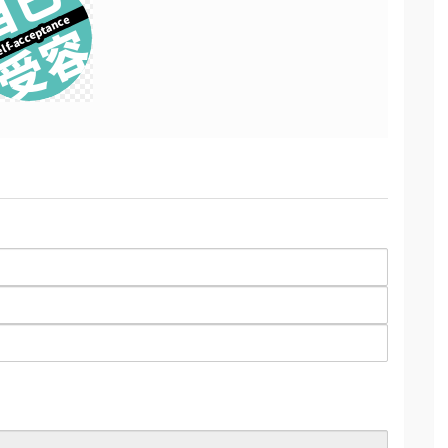
自己
lf-acceptance
受容