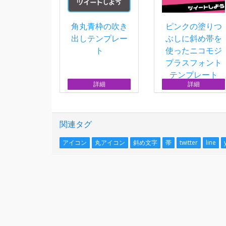
角丸青枠の吹き
ピンクの塗りつ
出しテンプレー
ぶしに斜め帯を
ト
使ったニコモジ
プラスフォント
テンプレート
詳細
詳細
関連タグ
アイコン
丸アイコン
斜め文字
帯
twitter
line