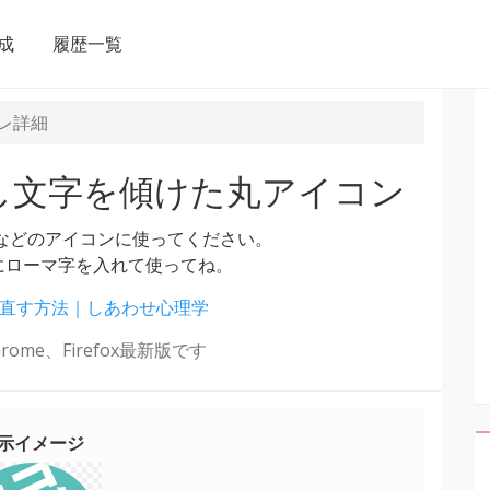
成
履歴一覧
レ
詳細
し文字を傾けた丸アイコン
utubeなどのアイコンに使ってください。
にローマ字を入れて使ってね。
直す方法｜しあわせ心理学
ome、Firefox最新版です
示イメージ