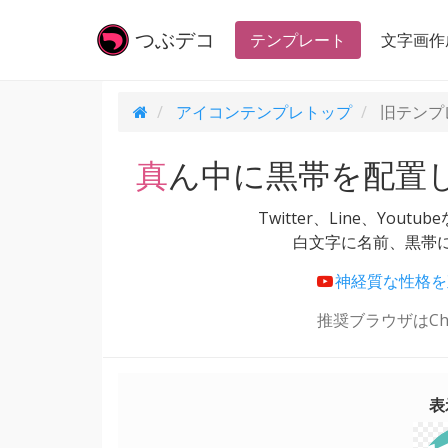
つぶ
デコ
テンプレート
文字画作
アイコンテンプレ
トップ
旧テンプ
真ん中に黒帯を配置
Twitter、Line、Yo
白文字に名前、黒帯
神経質な性格を
推奨ブラウザはChr
表