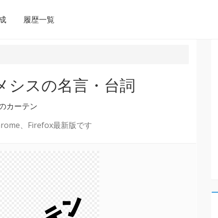
成
履歴一覧
ネメシスの名言・台詞
のカーテン
ome、Firefox最新版です