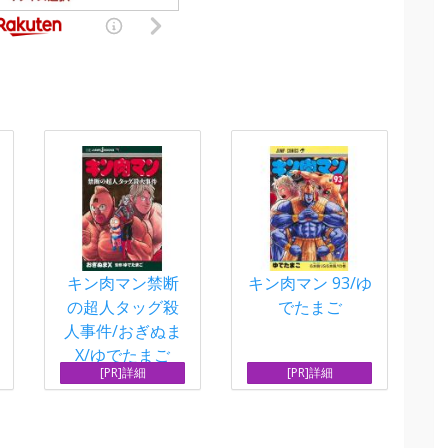
キン肉マン禁断
キン肉マン 93/ゆ
の超人タッグ殺
でたまご
人事件/おぎぬま
X/ゆでたまご
[PR]詳細
[PR]詳細