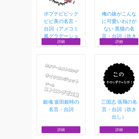
ポプテピピック
俺の妹がこんな
ピピ美の名言・
に可愛いわけが
台詞（アメコミ
ない 黒猫の名
風グラデーショ
言・台詞（吹き
詳細
詳細
ン）
出し）
銀魂 坂田銀時の
三国志 張飛の名
名言・台詞
言・台詞（吹き
出し）
詳細
詳細