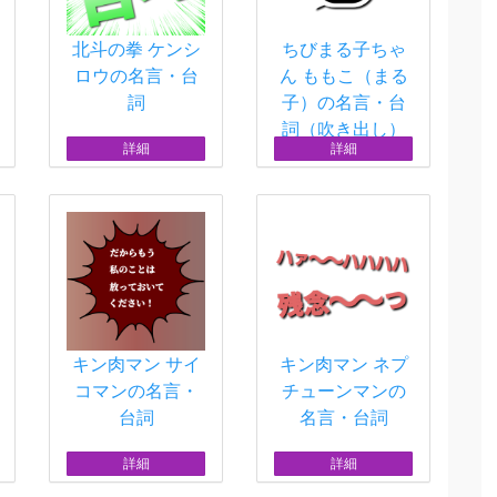
北斗の拳 ケンシ
ちびまる子ちゃ
ロウの名言・台
ん ももこ（まる
詞
子）の名言・台
詞（吹き出し）
詳細
詳細
キン肉マン サイ
キン肉マン ネプ
コマンの名言・
チューンマンの
台詞
名言・台詞
詳細
詳細