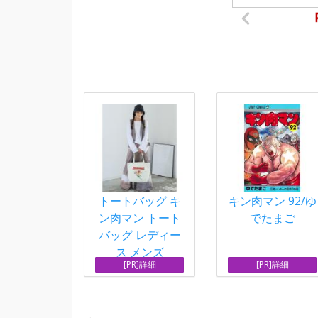
トートバッグ キ
キン肉マン 92/ゆ
ン肉マン トート
でたまご
バッグ レディー
ス メンズ
[PR]詳細
[PR]詳細