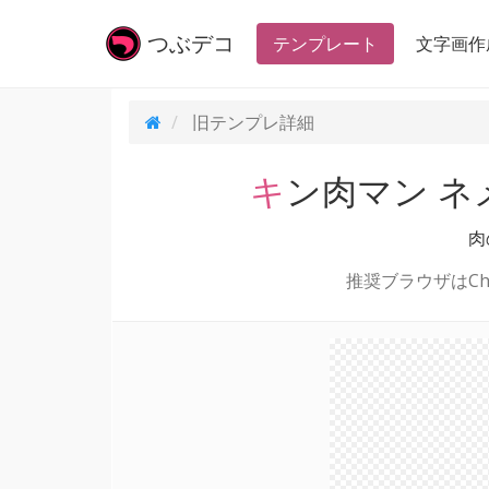
つぶ
デコ
テンプレート
文字画作
旧テンプレ
詳細
キン肉マン 
肉
推奨ブラウザはChr