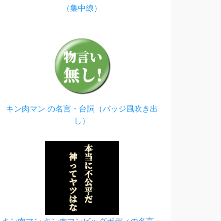
（集中線）
キン肉マン の名言・台詞（バッジ風吹き出
し）