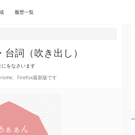
成
履歴一覧
言・台詞（吹き出し）
なにをなさいます
ome、Firefox最新版です
あぁぁん