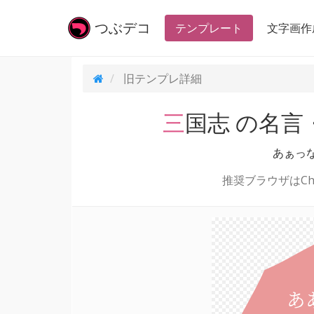
つぶ
デコ
テンプレート
文字画作
旧テンプレ
詳細
三国志 の名
あぁっ
推奨ブラウザはChr
あ