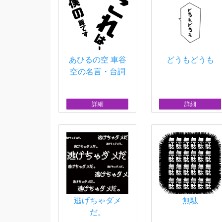
あひるの空 車谷
どうもどうも
空の名言・台詞
詳細
詳細
逃げちゃダメ
無駄
だ。