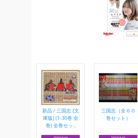
新品 / 三国志 [文
三国志（全６０
庫版] (1-30巻 全
巻セット）
巻) 全巻セッ...