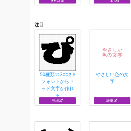
[PR]詳細
[PR]詳細
注目
50種類のGoogle
やさしい色の文
フォントからド
字
ッド文字が作れ
る
詳細
詳細