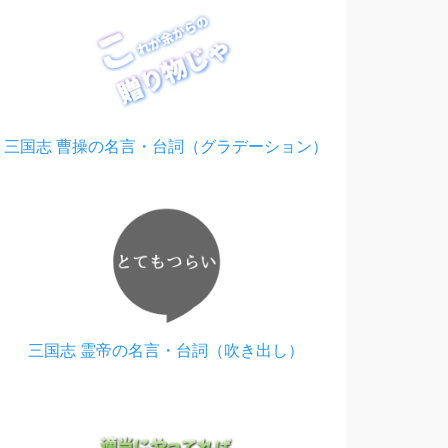
三国志 曹操の名言・台詞（グラデーション）
三国志 霊帝の名言・台詞（吹き出し）