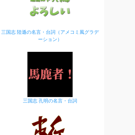
三国志 陸遜の名言・台詞（アメコミ風グラデ
ーション）
三国志 孔明の名言・台詞