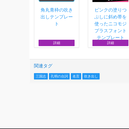
角丸青枠の吹き
ピンクの塗りつ
出しテンプレー
ぶしに斜め帯を
ト
使ったニコモジ
プラスフォント
テンプレート
詳細
詳細
関連タグ
三国志
孔明の台詞
名言
吹き出し