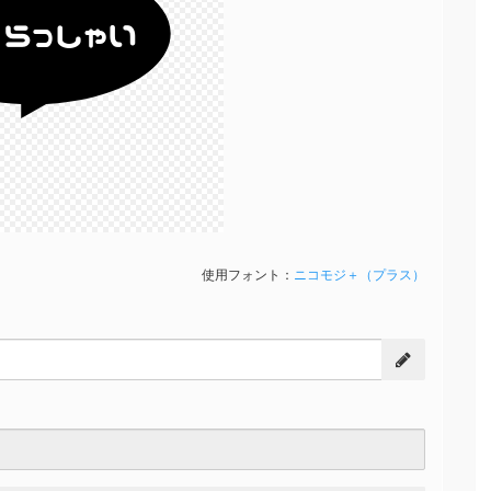
黙
らっしゃい
使用フォント：
ニコモジ＋（プラス）