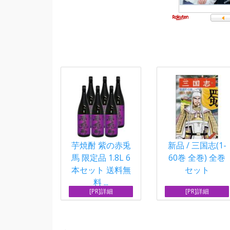
芋焼酎 紫の赤兎
新品 / 三国志(1-
馬 限定品 1.8L 6
60巻 全巻) 全巻
本セット 送料無
セット
料 ...
[PR]詳細
[PR]詳細