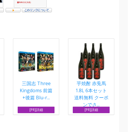
三国志 Three
芋焼酎 赤兎馬
Kingdoms 前篇
1.8L 6本セット
+後篇 Blu-r...
送料無料 クーポ
ンでさ...
[PR]詳細
[PR]詳細