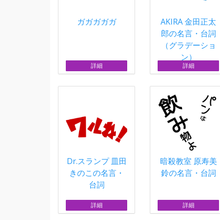
ガガガガガ
AKIRA 金田正太
郎の名言・台詞
（グラデーショ
ン）
詳細
詳細
Dr.スランプ 皿田
暗殺教室 原寿美
きのこの名言・
鈴の名言・台詞
台詞
詳細
詳細