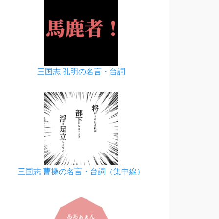
三国志 孔明の名言・台詞
三国志 曹操の名言・台詞（集中線）