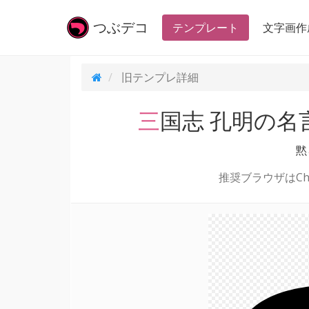
つぶ
デコ
テンプレート
文字画作
旧テンプレ
詳細
三国志 孔明の
黙
推奨ブラウザはChr