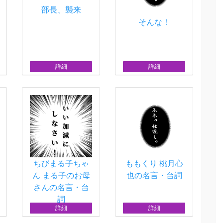
部長、襲来
そんな！
詳細
詳細
ちびまる子ちゃ
ももくり 桃月心
ん まる子のお母
也の名言・台詞
さんの名言・台
詞
詳細
詳細