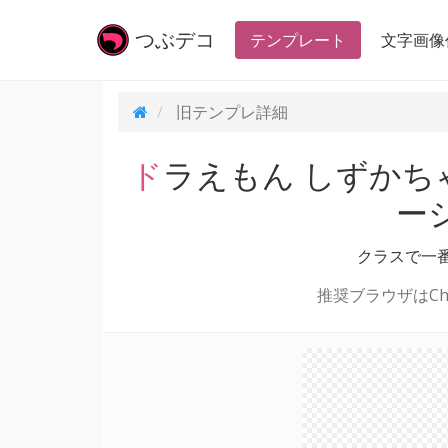
つぶ
デコ
テンプレート
文字画像
旧テンプレ
詳細
ドラえもん しずかちゃんの名言・台詞（グラデ
ー
クラスで一
推奨ブラウザはChr