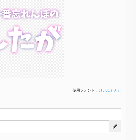
一番忘れんぼの
一番忘れんぼの
んたが
んたが
使用フォント：
けいふぉんと