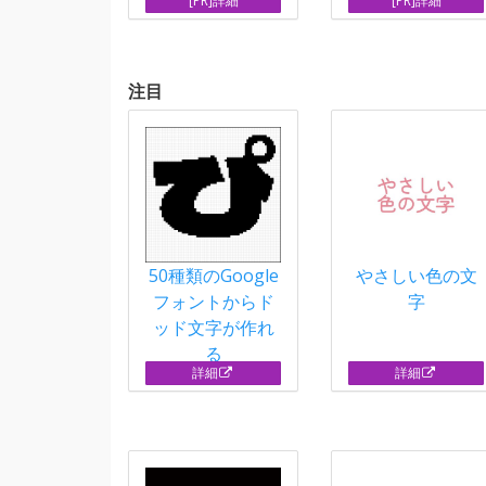
[PR]詳細
[PR]詳細
注目
50種類のGoogle
やさしい色の文
フォントからド
字
ッド文字が作れ
る
詳細
詳細