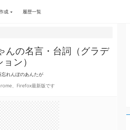
作成
履歴一覧
ション）
番忘れんぼのあんたが
ome、Firefox最新版です