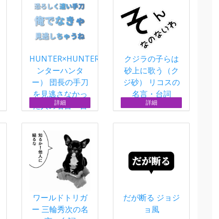
HUNTER×HUNTER（ハ
クジラの子らは
ンターハンタ
砂上に歌う（ク
ー） 団長の手刀
ジ砂） リコスの
を見逃さなかっ
名言・台詞
詳細
詳細
た人の名言・台
詞（グラデーシ
ョン）
ワールドトリガ
だが断る ジョジ
ー 三輪秀次の名
ョ風