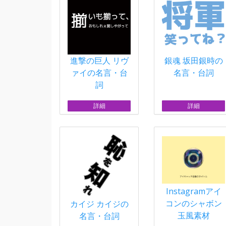
進撃の巨人 リヴ
銀魂 坂田銀時の
ァイの名言・台
名言・台詞
詞
詳細
詳細
Instagramアイ
コンのシャボン
カイジ カイジの
玉風素材
名言・台詞