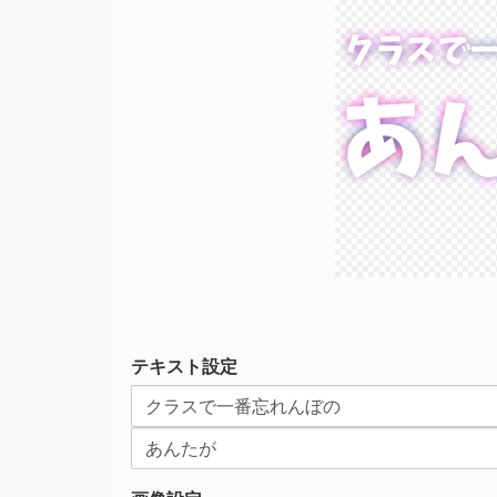
クラスで
クラスで
あ
あ
テキスト設定