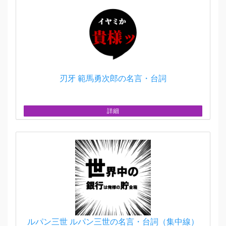
刃牙 範馬勇次郎の名言・台詞
詳細
ルパン三世 ルパン三世の名言・台詞（集中線）