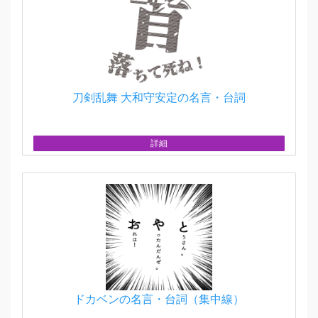
刀剣乱舞 大和守安定の名言・台詞
詳細
ドカベンの名言・台詞（集中線）