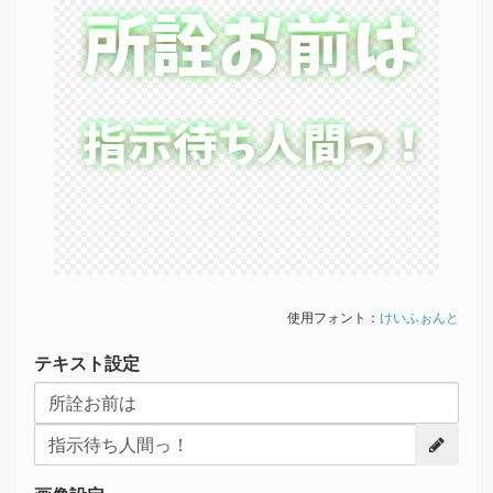
所詮お前は
所詮お前は
指示待ち人間っ！
指示待ち人間っ！
使用フォント：
けいふぉんと
テキスト設定