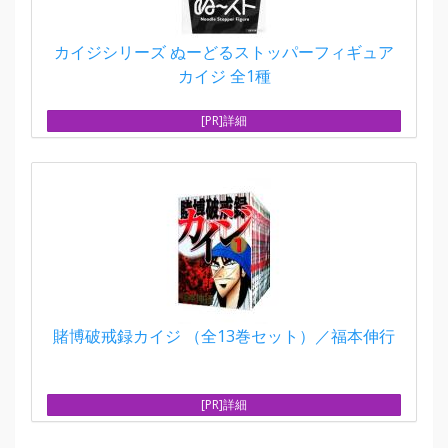
カイジシリーズ ぬーどるストッパーフィギュア
カイジ 全1種
[PR]詳細
賭博破戒録カイジ （全13巻セット）／福本伸行
[PR]詳細