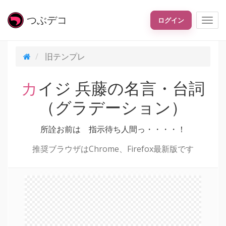
つぶ
デコ
ログイン
旧テンプレ
カイジ 兵藤の名言・台詞
（グラデーション）
所詮お前は 指示待ち人間っ・・・・！
推奨ブラウザはChrome、Firefox最新版です