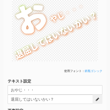
お
お
やじ・・・
やじ・・・
退屈してはいないかい？
退屈してはいないかい？
使用フォント：
鉄瓶ゴシック
テキスト設定