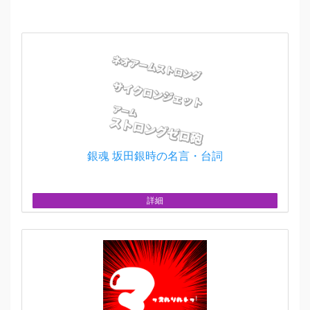
銀魂 坂田銀時の名言・台詞
詳細