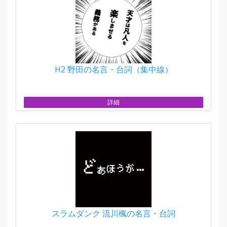
H2 野田の名言・台詞（集中線）
詳細
スラムダンク 流川楓の名言・台詞