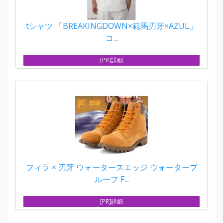
tシャツ 「BREAKINGDOWN×範馬刃牙×AZUL」
コ...
[PR]詳細
フィラ × 刃牙 ウォータースエッジ ウォータープ
ルーフ F...
[PR]詳細