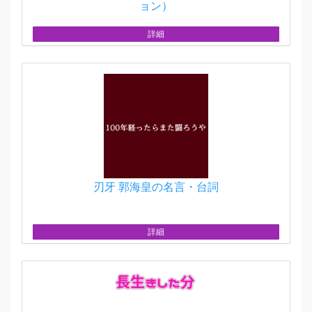
ョン）
詳細
刃牙 郭海皇の名言・台詞
詳細