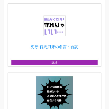
刃牙 範馬刃牙の名言・台詞
詳細