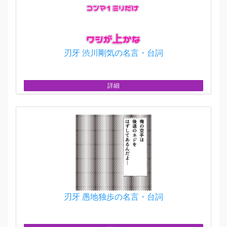
刃牙 渋川剛気の名言・台詞
詳細
刃牙 愚地独歩の名言・台詞