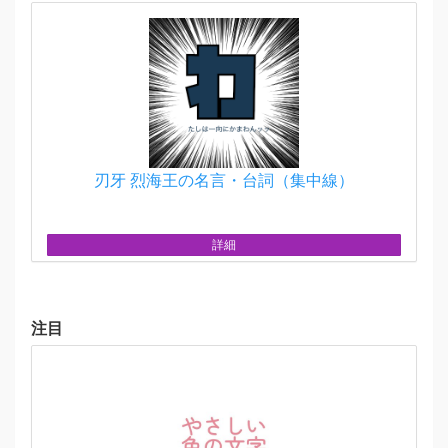
刃牙 烈海王の名言・台詞（集中線）
詳細
注目