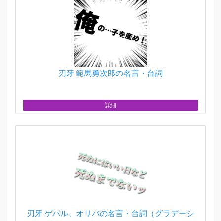
刃牙 範馬勇次郎の名言・台詞
詳細
刃牙 ゲバル、オリバの名言・台詞（グラデーシ