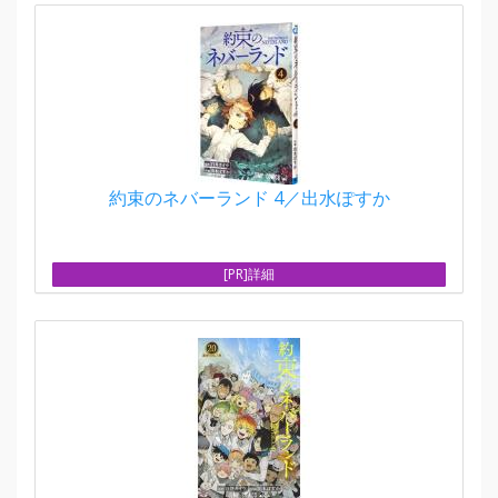
約束のネバーランド 4／出水ぽすか
[PR]詳細