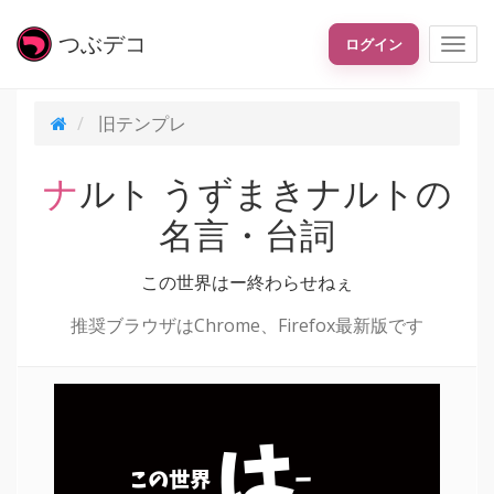
つぶ
デコ
ログイン
旧テンプレ
ナルト うずまきナルトの
名言・台詞
この世界はー終わらせねぇ
推奨ブラウザはChrome、Firefox最新版です
は
この世界
ー