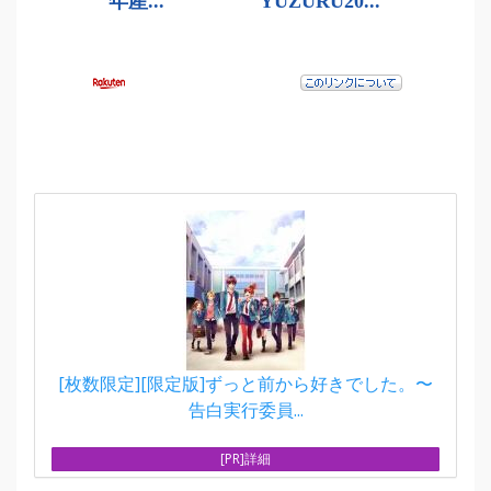
[枚数限定][限定版]ずっと前から好きでした。〜
告白実行委員...
[PR]詳細