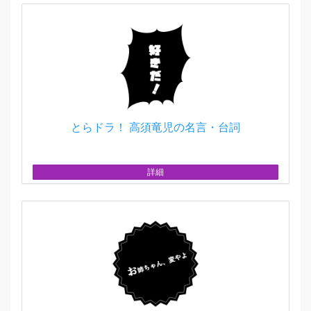
とらドラ！ 高須竜児の名言・台詞
詳細