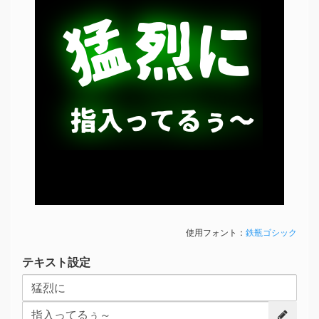
猛
猛
烈に
烈に
指入ってるぅ～
指入ってるぅ～
使用フォント：
鉄瓶ゴシック
テキスト設定