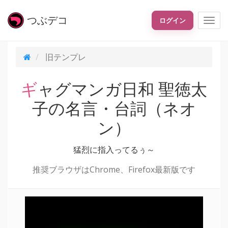
つぶ
デコ
ログイン
旧テンプレ
ギャグマンガ日和 聖徳太
子の名言・台詞（ネオ
ン）
猛烈に指入ってるぅ～
推奨ブラウザはChrome、Firefox最新版です