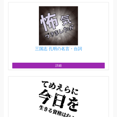
三国志 孔明の名言・台詞
詳細