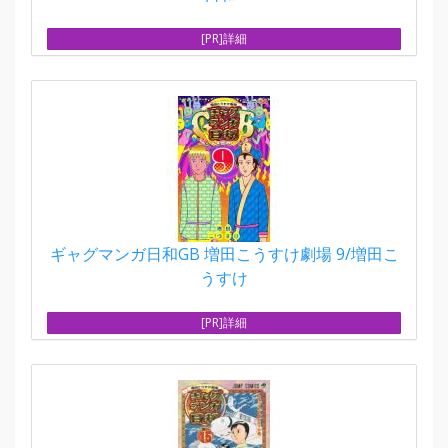
[PR]詳細
ギャグマンガ日和GB 増田こうすけ劇場 9/増田こ
うすけ
[PR]詳細