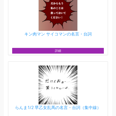
キン肉マン サイコマンの名言・台詞
詳細
らんま1/2 早乙女乱馬の名言・台詞（集中線）