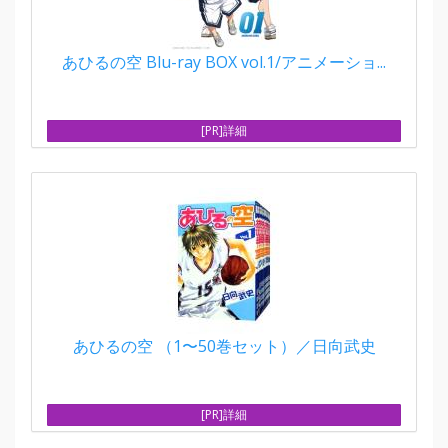
あひるの空 Blu-ray BOX vol.1/アニメーショ...
[PR]詳細
あひるの空 （1〜50巻セット）／日向武史
[PR]詳細