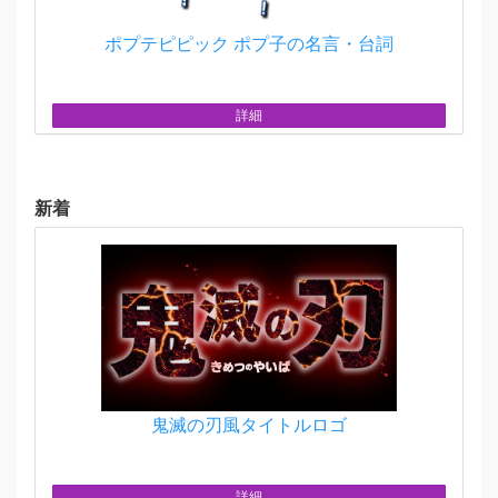
ポプテピピック ポプ子の名言・台詞
詳細
新着
鬼滅の刃風タイトルロゴ
詳細