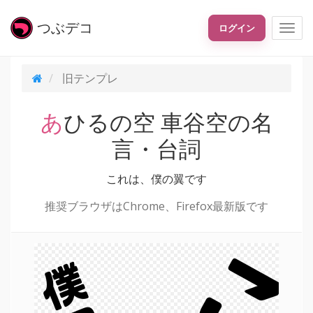
つぶ
デコ
ログイン
旧テンプレ
あひるの空 車谷空の名
言・台詞
これは、僕の翼です
推奨ブラウザはChrome、Firefox最新版です
僕の