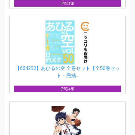
[PR]詳細
【664292】あひるの空 全巻セット【全50巻セッ
ト・完結...
[PR]詳細