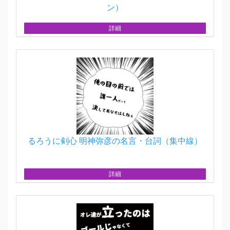
ン）
詳細
るろうに剣心 明神弥彦の名言・台詞（集中線）
詳細