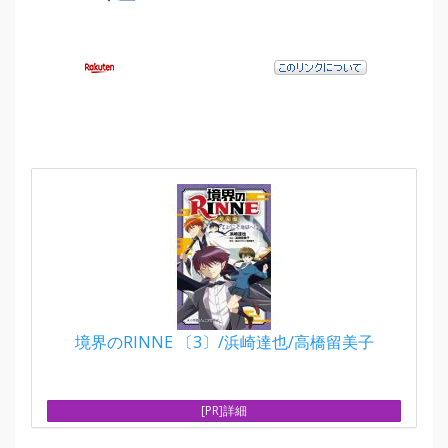
境界のRINNE 〔3〕/浜崎達也/高橋留美子
[PR]詳細