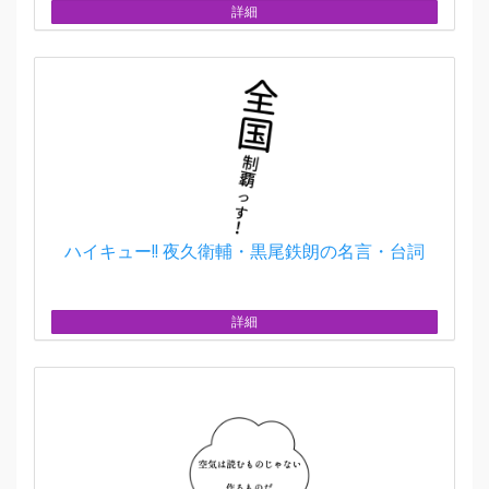
詳細
ハイキュー!! 夜久衛輔・黒尾鉄朗の名言・台詞
詳細