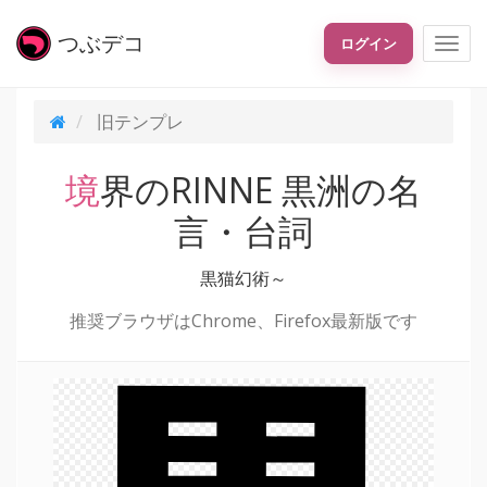
つぶ
デコ
ログイン
旧テンプレ
境界のRINNE 黒洲の名
言・台詞
黒猫幻術～
推奨ブラウザはChrome、Firefox最新版です