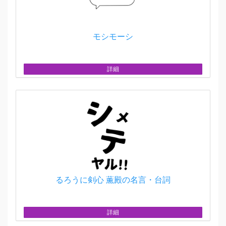
モシモーシ
詳細
るろうに剣心 薫殿の名言・台詞
詳細