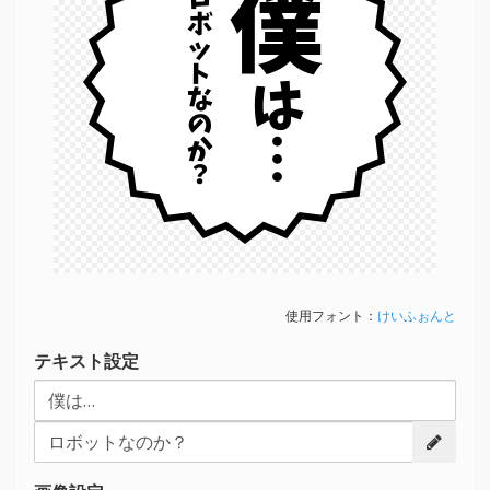
僕
ロボットなのか？
は…
使用フォント：
けいふぉんと
テキスト設定