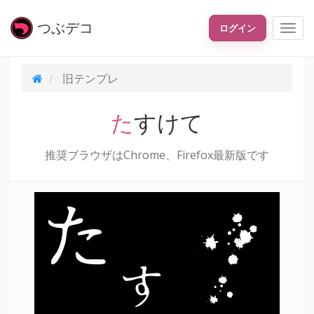
つぶ
デコ
ログイン
旧テンプレ
たすけて
推奨ブラウザはChrome、Firefox最新版です
た
す