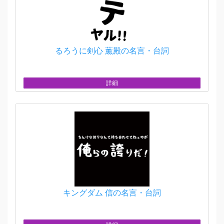
るろうに剣心 薫殿の名言・台詞
詳細
キングダム 信の名言・台詞