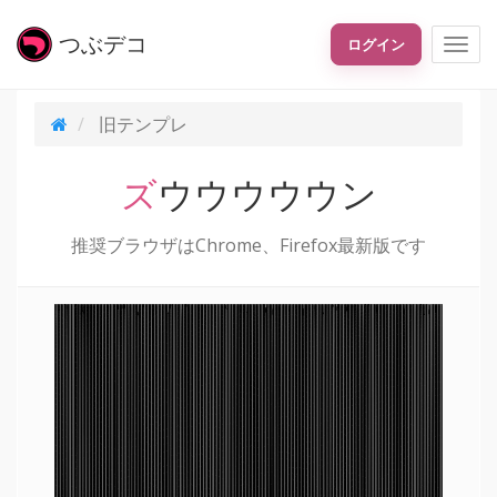
つぶ
デコ
ログイン
旧テンプレ
ズウウウウウン
推奨ブラウザはChrome、Firefox最新版です