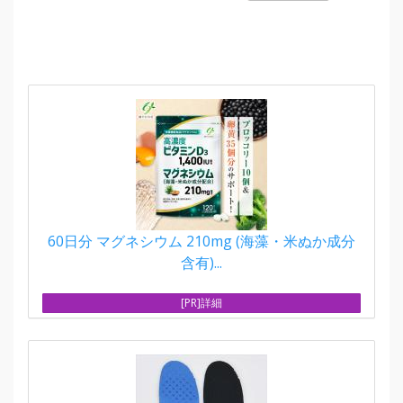
60日分 マグネシウム 210mg (海藻・米ぬか成分
含有)...
[PR]詳細