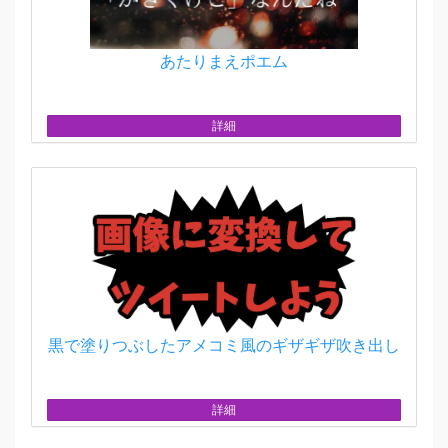
あたりまえポエム
詳細
黒で塗りつぶしたアメコミ風のギザギザ吹き出し
詳細