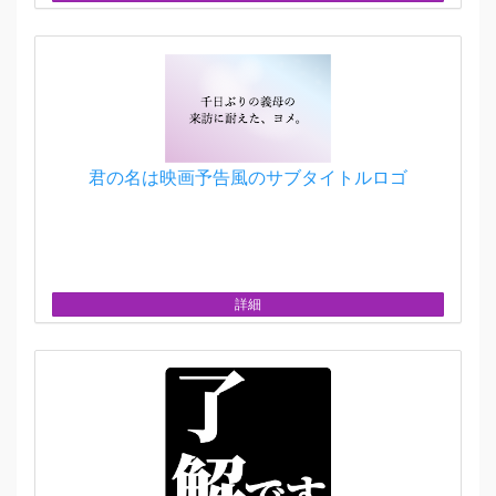
君の名は映画予告風のサブタイトルロゴ
詳細