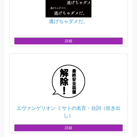
逃げちゃダメだ。
詳細
エヴァンゲリオン ミサトの名言・台詞（吹き出
し）
詳細