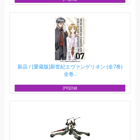
新品 / [愛蔵版]新世紀エヴァンゲリオン (全7巻)
全巻...
[PR]詳細