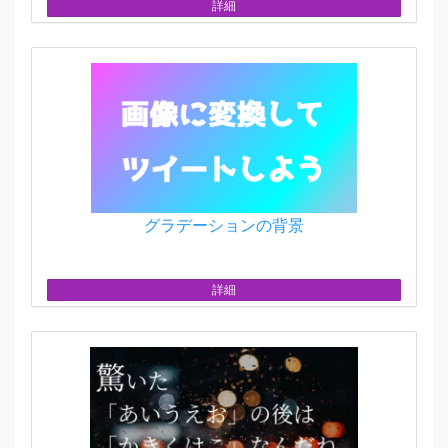
詳細
グラデーションの背景
詳細