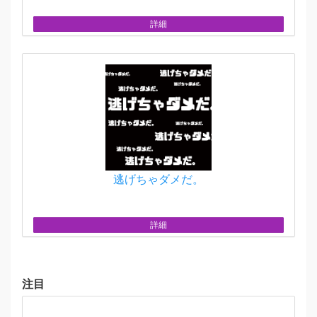
詳細
逃げちゃダメだ。
詳細
注目