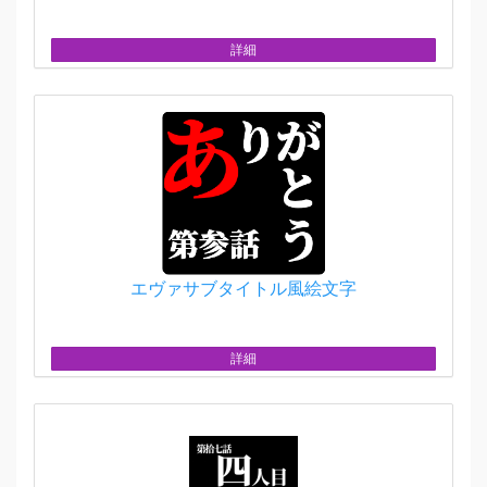
詳細
エヴァサブタイトル風絵文字
詳細