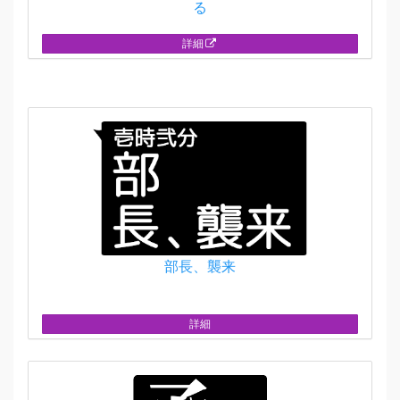
る
詳細
部長、襲来
詳細