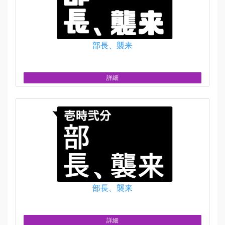
部長、襲来
詳細
部長、襲来
詳細