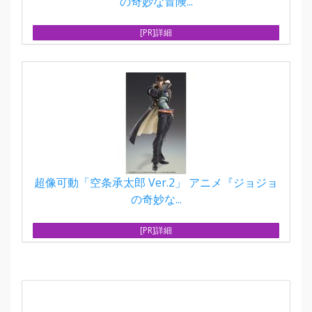
の奇妙な冒険...
[PR]詳細
超像可動「空条承太郎 Ver.2」 アニメ『ジョジョ
の奇妙な...
[PR]詳細