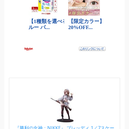
『勝利の女神：NIKKE』 ブレッディ 1／7スケー