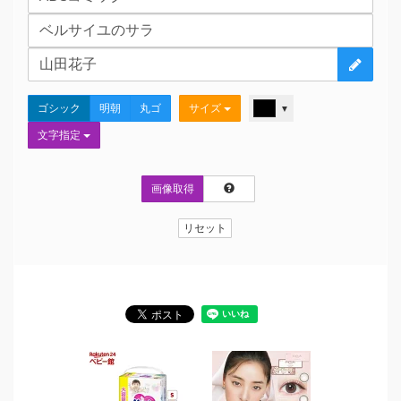
ゴシック
明朝
丸ゴ
サイズ
▼
文字指定
画像取得
リセット