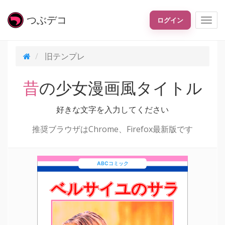
つぶ
デコ
ログイン
旧テンプレ
昔の少女漫画風タイトル
好きな文字を入力してください
推奨ブラウザはChrome、Firefox最新版です
ABCコミック
ベルサイユのサラ
ベルサイユのサラ
ベルサイユのサラ