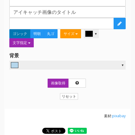
ゴシック
明朝
丸ゴ
サイズ
▼
文字指定
背景
▼
画像取得
リセット
素材:
pixabay