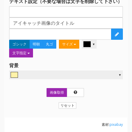
テキスト設定（不要な場合は文字を削除して下さい）
ゴシック
明朝
丸ゴ
サイズ
▼
文字指定
背景
▼
画像取得
リセット
素材:
pixabay