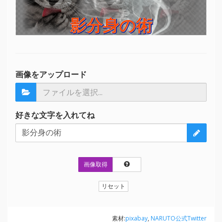
影分身の術
影分身の術
画像をアップロード
好きな文字を入れてね
画像取得
リセット
素材:
pixabay
,
NARUTO公式Twitter