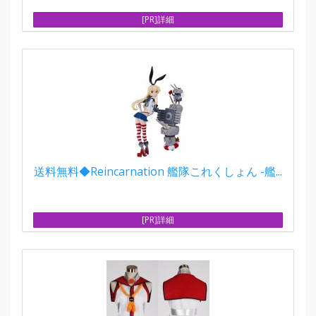
[PR]詳細
送料無料◆Reincarnation 艦隊これくしょん -艦...
[PR]詳細