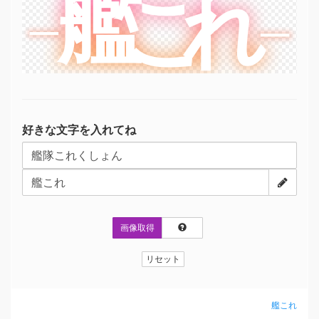
艦
艦
れ
れ
こ
こ
好きな文字を入れてね
画像取得
リセット
艦これ