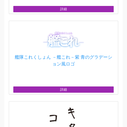
詳細
艦隊これくしょん －艦これ－紫 青のグラデーシ
ョン風ロゴ
詳細