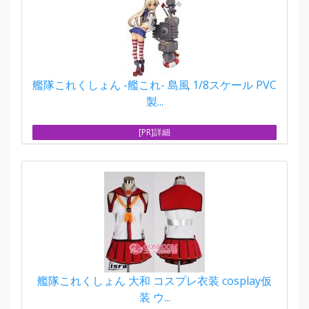
艦隊これくしょん -艦これ- 島風 1/8スケール PVC
製...
[PR]詳細
艦隊これくしょん 大和 コスプレ衣装 cosplay仮
装 ウ...