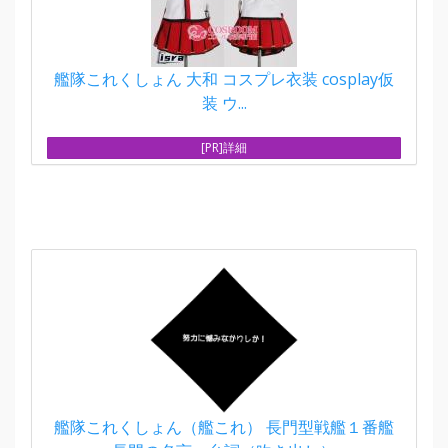
艦隊これくしょん 大和 コスプレ衣装 cosplay仮
装 ウ...
[PR]詳細
艦隊これくしょん（艦これ） 長門型戦艦１番艦