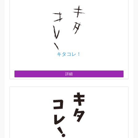
キタコレ！
詳細