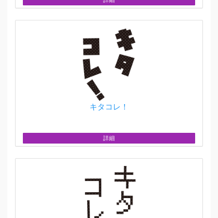
キタコレ！
詳細