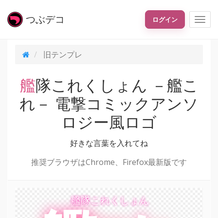
つぶ
デコ
ログイン
旧テンプレ
艦隊これくしょん －艦こ
れ－ 電撃コミックアンソ
ロジー風ロゴ
好きな言葉を入れてね
推奨ブラウザはChrome、Firefox最新版です
艦隊これくしょん
艦隊これくしょん