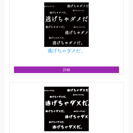
逃げちゃダメだ。
詳細