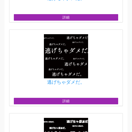
詳細
逃げちゃダメだ。
詳細