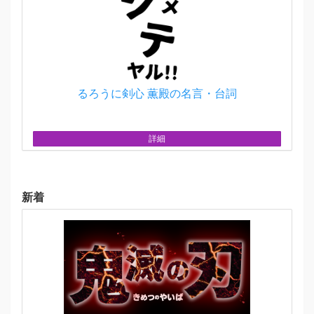
るろうに剣心 薫殿の名言・台詞
詳細
新着