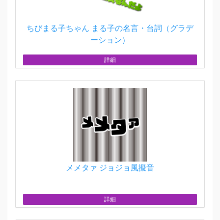
ちびまる子ちゃん まる子の名言・台詞（グラデ
ーション）
詳細
メメタァ ジョジョ風擬音
詳細