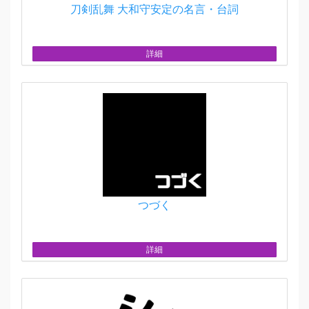
刀剣乱舞 大和守安定の名言・台詞
詳細
つづく
詳細