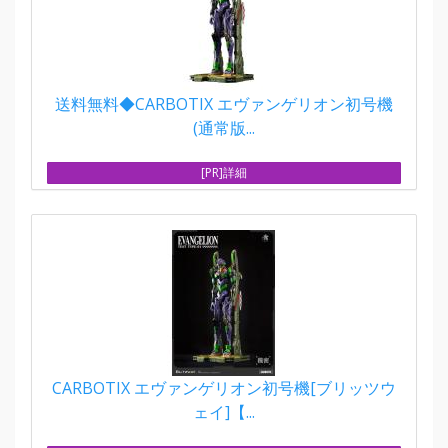
送料無料◆CARBOTIX エヴァンゲリオン初号機
(通常版...
[PR]詳細
CARBOTIX エヴァンゲリオン初号機[ブリッツウ
ェイ]【...