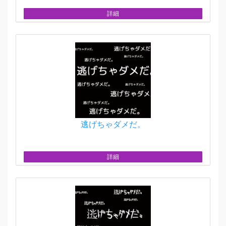
詳細
逃げちゃダメだ。
詳細