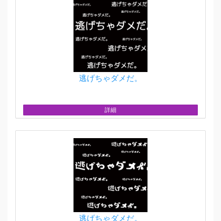
逃げちゃダメだ。
詳細
逃げちゃダメだ。