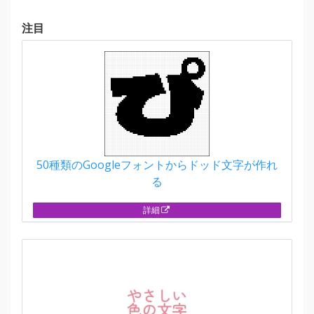
注目
50種類のGoogleフォントからドッド文字が作れ
る
詳細