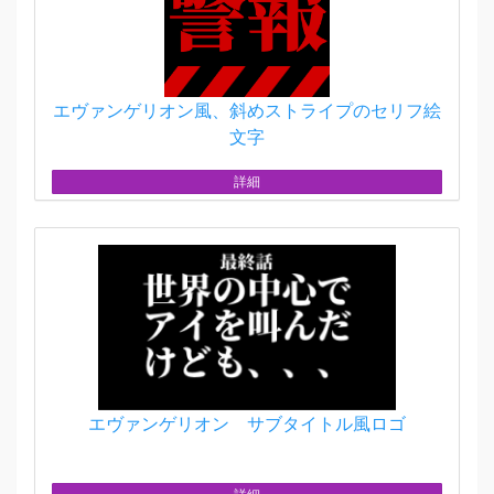
エヴァンゲリオン風、斜めストライプのセリフ絵
文字
詳細
エヴァンゲリオン サブタイトル風ロゴ