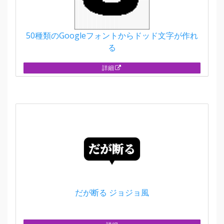
50種類のGoogleフォントからドッド文字が作れ
る
詳細
だが断る ジョジョ風