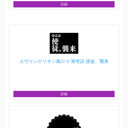
詳細
エヴァンゲリオン風ロゴ 第壱話 使徒、襲来
詳細