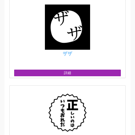
ザザ
詳細