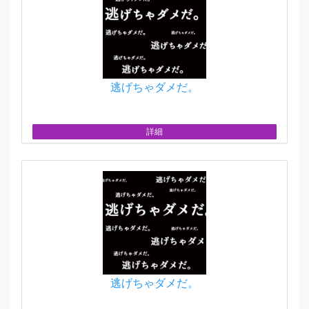
逃げちゃダメだ。
詳細
逃げちゃダメだ。