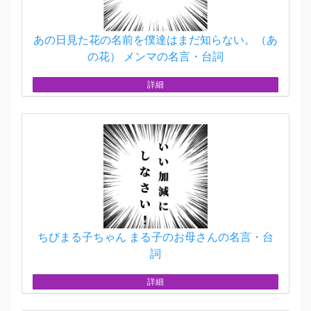
あの日見た花の名前を僕達はまだ知らない。（あ
の花） メンマの名言・台詞
詳細
ちびまる子ちゃん まる子のお母さんの名言・台
詞
詳細