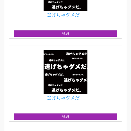
逃げちゃダメだ。
詳細
逃げちゃダメだ。
詳細