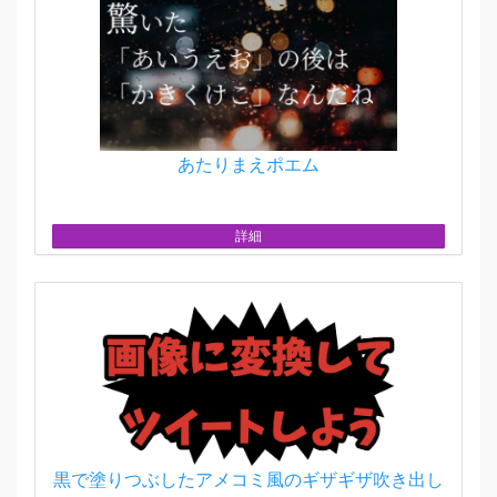
あたりまえポエム
詳細
黒で塗りつぶしたアメコミ風のギザギザ吹き出し