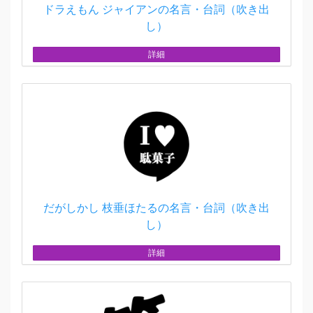
ドラえもん ジャイアンの名言・台詞（吹き出
し）
詳細
だがしかし 枝垂ほたるの名言・台詞（吹き出
し）
詳細