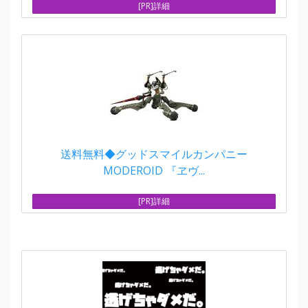
[PR]詳細
送料無料◆グッドスマイルカンパニー
MODEROID 『ヱヴ...
[PR]詳細