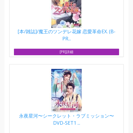
[本/雑誌]/魔王のツンデレ花嫁 恋愛革命EX. (B-
PR...
[PR]詳細
永夜星河〜シークレット・ラブミッション〜
DVD-SET1 ...