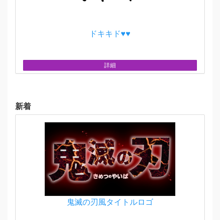
ドキキド♥♥
詳細
新着
鬼滅の刃風タイトルロゴ