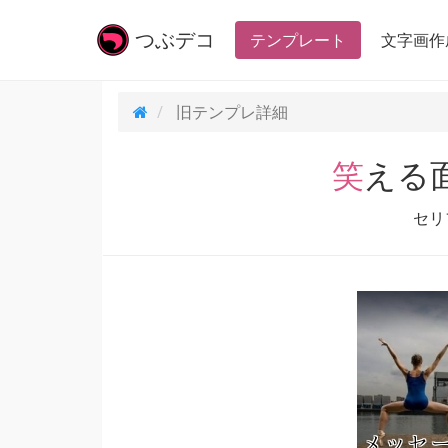
つぶ
デコ
テンプレート
文字画作
旧テンプレ
詳細
笑え
セリ