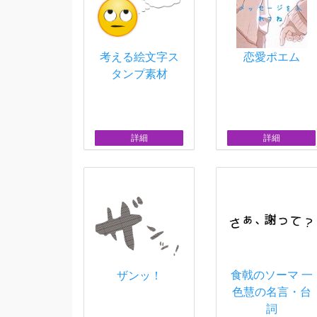
考える絵文字ス
恋愛ポエム
タンプ素材
詳細
詳細
食戟のソーマ 一
ザンッ！
色慧の名言・台
詞