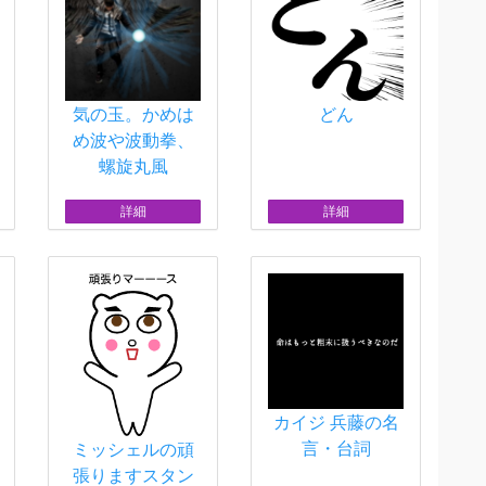
気の玉。かめは
どん
め波や波動拳、
螺旋丸風
詳細
詳細
カイジ 兵藤の名
言・台詞
ミッシェルの頑
張りますスタン