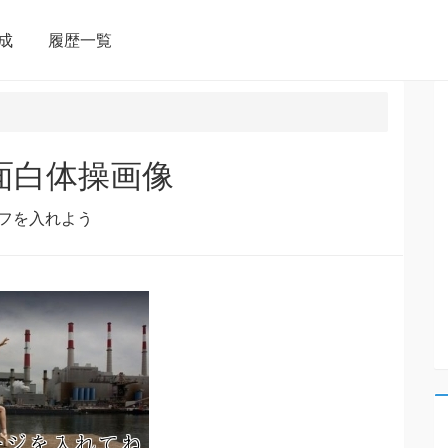
成
履歴一覧
る面白体操画像
フを入れよう