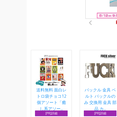
送料無料 面白レ
バックル 金具 ベ
トロ袋チョコ12
ルト バックルの
個アソート「癒
み 交換用 金具 部
し系アソー...
品 カ...
[PR]詳細
[PR]詳細