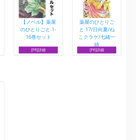
【ノベル】薬屋
薬屋のひとりご
のひとりごと 1-
と 17/日向夏/ね
16巻セット
こクラゲ/七緒一
綺
[PR]詳細
[PR]詳細