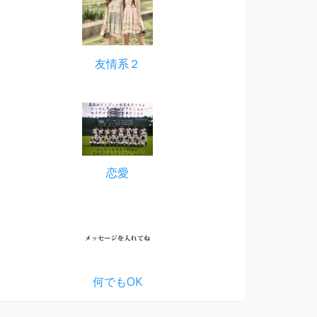
友情系２
恋愛
何でもOK