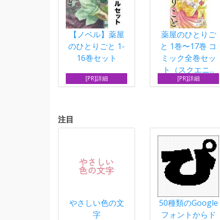
【ノベル】薬屋
薬屋のひとりご
のひとりごと 1-
と 1巻〜17巻 コ
16巻セット
ミック全巻セッ
ト（スクエニ...
[PR]詳細
[PR]詳細
注目
やさしい色の文
50種類のGoogle
字
フォントからド