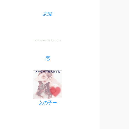
恋愛
恋
女の子ー