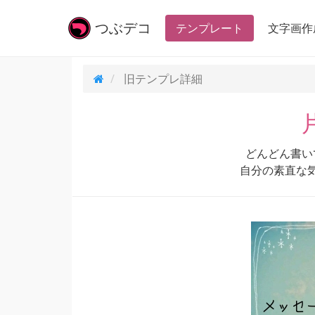
つぶ
デコ
テンプレート
文字画作
旧テンプレ
詳細
どんどん書い
自分の素直な