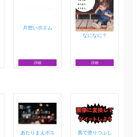
片想いポエム
なになに？
詳細
詳細
あたりまえポエ
黒で塗りつぶし