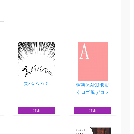
ズババババ...
明朝体AKB48動
くロゴ風デコメ
詳細
詳細