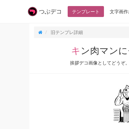
つぶ
デコ
テンプレート
文字画作
旧テンプレ
詳細
キン肉マン
挨拶デコ画像としてどうぞ。