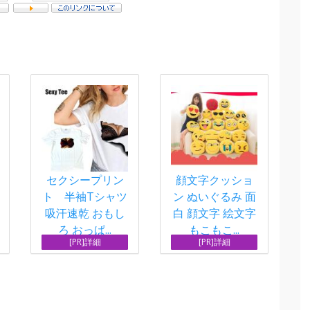
セクシープリン
顔文字クッショ
ト 半袖Tシャツ
ン ぬいぐるみ 面
吸汗速乾 おもし
白 顔文字 絵文字
ろ おっぱ...
もこもこ...
[PR]詳細
[PR]詳細