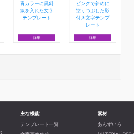
青カラーに黒斜
ピンクで斜めに
線を入れた文字
塗りつぶした影
テンプレート
付き文字テンプ
レート
詳細
詳細
主な機能
素材
テンプレート一覧
あんずいろ
成