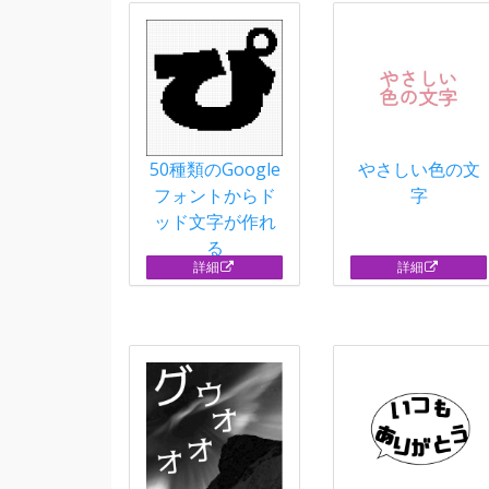
50種類のGoogle
やさしい色の文
フォントからド
字
ッド文字が作れ
る
詳細
詳細