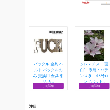
バックル 金具 ベ
クレマチス ’面
ルト バックルの
白’ 系統：パテ
み 交換用 金具 部
ンス系 4.5号ロ
品 カ...
ングポット...
[PR]詳細
[PR]詳細
注目