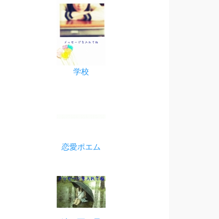
学校
恋愛ポエム