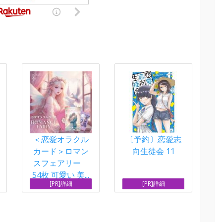
＜恋愛オラクル
〔予約〕恋愛志
カード＞ロマン
向生徒会 11
スフェアリー
54枚 可愛い 美...
[PR]詳細
[PR]詳細