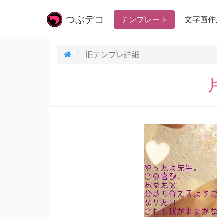
つぶ
デコ
テンプレート
文字画作
旧テンプレ
詳細