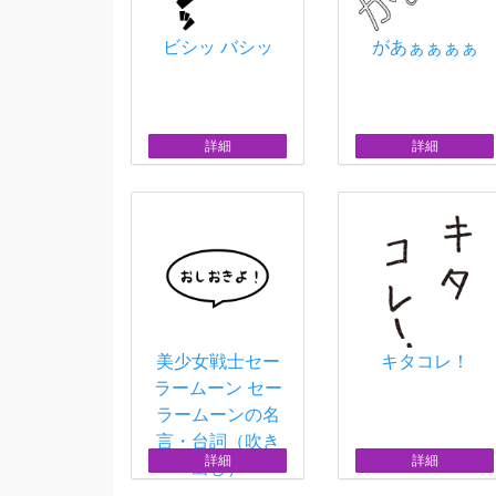
ビシッ バシッ
があぁぁぁぁ
詳細
詳細
美少女戦士セー
キタコレ！
ラームーン セー
ラームーンの名
言・台詞（吹き
詳細
詳細
出し）