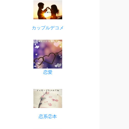
カップルデコメ
恋愛
恋系②本