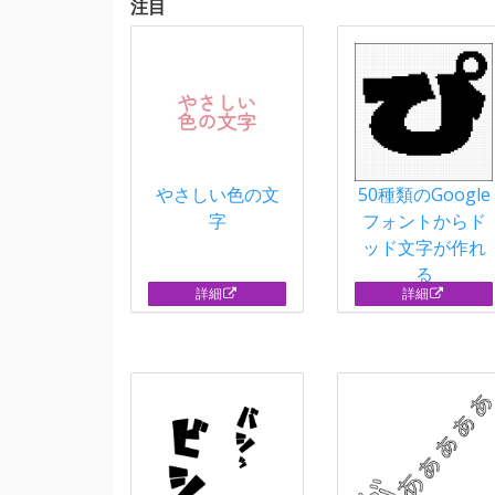
注目
やさしい色の文
50種類のGoogle
字
フォントからド
ッド文字が作れ
る
詳細
詳細