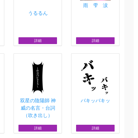
雨 雫 涙
うるるん
詳細
詳細
双星の陰陽師 神
バキッバキッ
威の名言・台詞
（吹き出し）
詳細
詳細