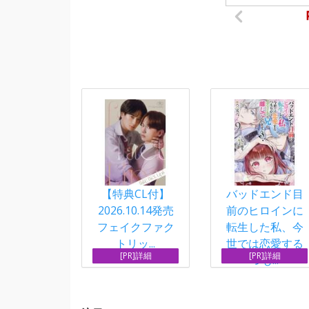
【特典CL付】
バッドエンド目
2026.10.14発売
前のヒロインに
フェイクファク
転生した私、今
トリッ...
世では恋愛する
[PR]詳細
[PR]詳細
つも...