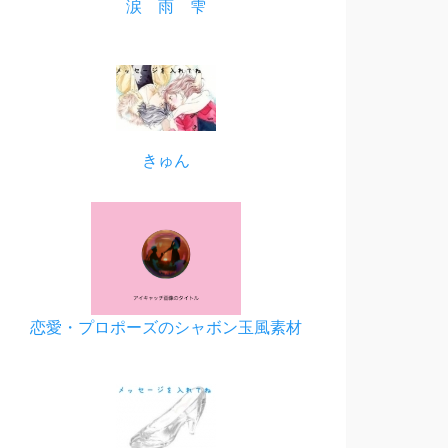
涙 雨 雫
きゅん
恋愛・プロポーズのシャボン玉風素材