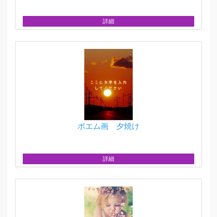
詳細
ポエム画 夕焼け
詳細