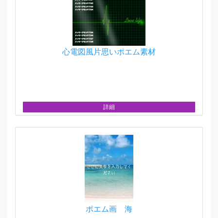
心電図風片思いポエム素材
詳細
ポエム画 海