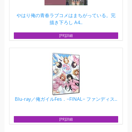
やはり俺の青春ラブコメはまちがっている。完
描き下ろし A4...
[PR]詳細
Blu-ray／俺ガイルFes．−FINAL− ファンディス...
[PR]詳細