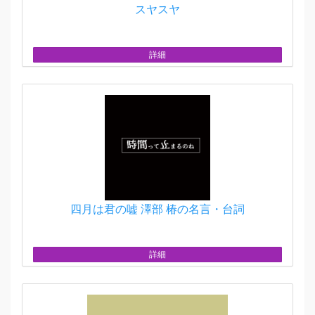
スヤスヤ
詳細
四月は君の嘘 澤部 椿の名言・台詞
詳細