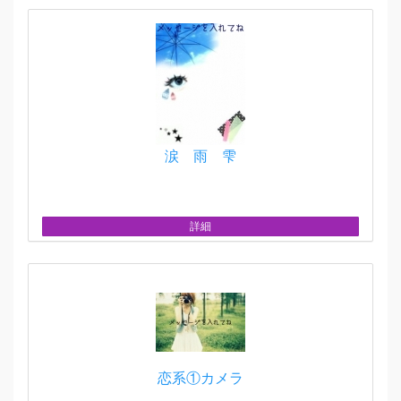
涙 雨 雫
詳細
恋系①カメラ