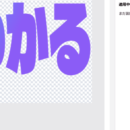
適用中
まだ装