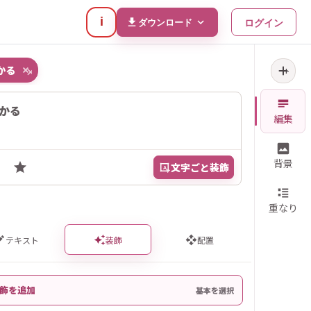
i
ログイン
ダウンロード
か
る
+
×
かる
編集
背景
☺
文字ごと装飾
A
重なり
テキスト
装飾
配置
装飾を追加
基本を選択