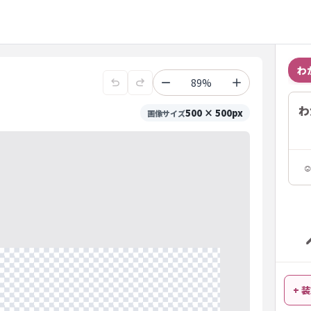
わ
89%
わ
500 × 500px
画像サイズ
+ 