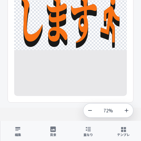
72%
編集
背景
重なり
テンプレ