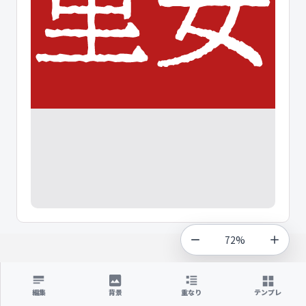
72%
編集
背景
重なり
テンプレ