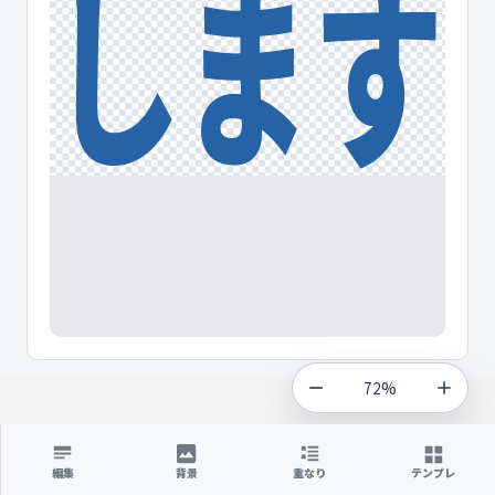
72%
編集
背景
重なり
テンプレ