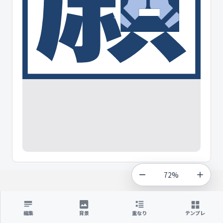
72%
編集
背景
重なり
テンプレ