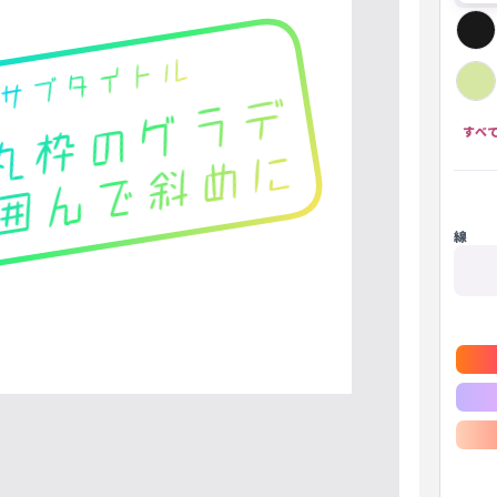
グレー
やさしい赤
やさしいピンク
ピーチ
クリーム
水色
やさしい青
ラベンダー
なし(透明)
すべ
線
キャンディ
レモンソーダ
青空
ミントピンク
ゴールド
シルバー
ネオン
トロピカル
ローズ
ゴ