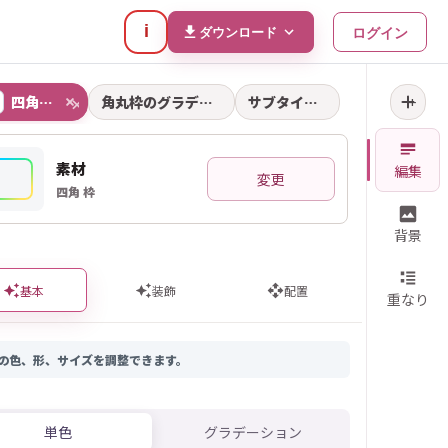
i
ログイン
ダウンロード
四角 枠
角
丸
枠
の
グ
ラ
デ
で
...
サ
ブ
タ
イ
ト
ル
+
×
素材
編集
変更
四角 枠
背景
基本
装飾
配置
重なり
の色、形、サイズを調整できます。
単色
グラデーション