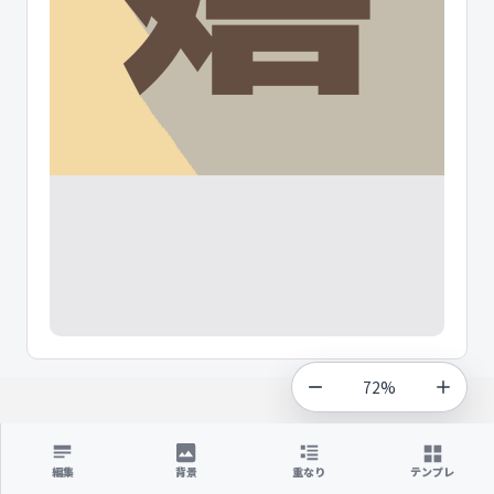
72%
編集
背景
重なり
テンプレ