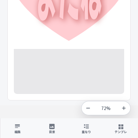
72%
編集
背景
重なり
テンプレ