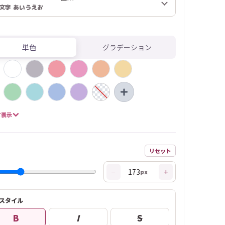
文字 あいうえお
単色
グラデーション
て表示
リセット
−
+
px
スタイル
B
I
S