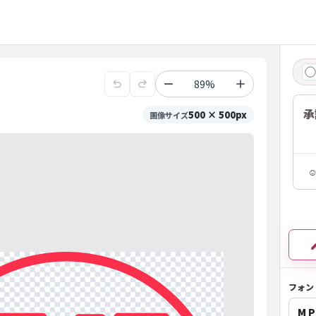
89%
承
500 × 500px
画像サイズ
フォン
M P