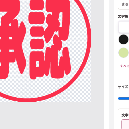
まる
文字色
グレー
やさしい赤
やさしいピンク
ピーチ
クリーム
水色
やさしい青
ラベンダー
なし(透明)
すべ
サイズ
文字