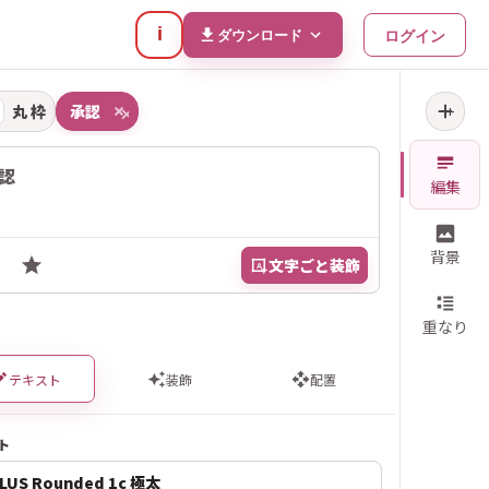
i
ログイン
ダウンロード
丸 枠
承
認
+
×
認
編集
背景
☺
文字ごと装飾
A
重なり
テキスト
装飾
配置
ト
LUS Rounded 1c 極太