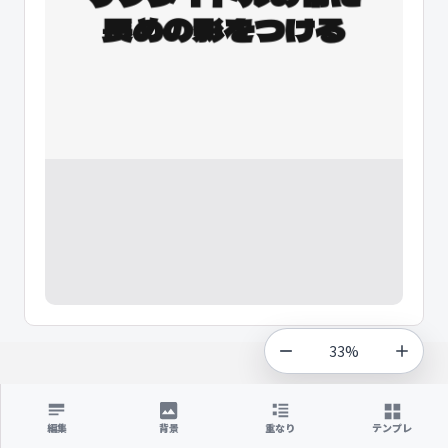
33%
編集
背景
重なり
テンプレ