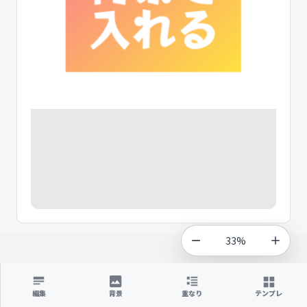
33%
編集
背景
重なり
テンプレ