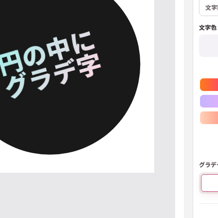
文字
文字色
キャンディ
レモンソーダ
青空
ミントピンク
ゴールド
シルバー
ネオン
トロピカル
ローズ
グラデ
ゴ