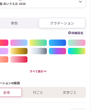
画 あいうえお 2026
単色
グラデーション
詳細設定
すべて表示
ーションの範囲
全体
行ごと
文字ごと