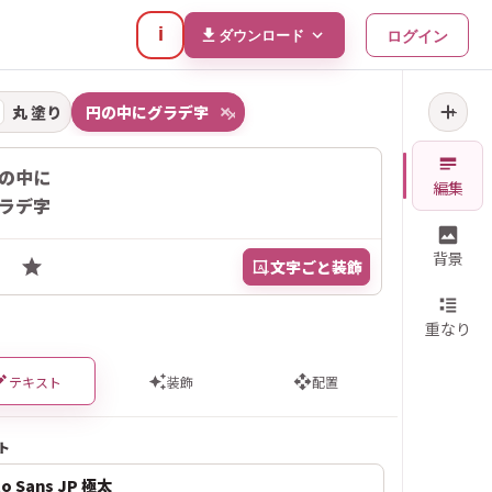
i
ログイン
ダウンロード
丸 塗り
円
の
中
に
グ
ラ
デ
字
+
×
の中に
編集
ラデ字
背景
☺
文字ごと装飾
A
重なり
テキスト
装飾
配置
ト
o Sans JP 極太